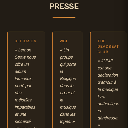
PRESSE
ULTRASON
WBI
THE
DEADBEAT
« Lemon
« Un
CLUB
Straw nous
groupe
« JUMP
offre un
qui porte
est une
album
la
déclaration
lumineux,
Belgique
d'amour à
porté par
dans le
la musique
des
cœur et
live,
mélodies
la
authentique
imparables
musique
et
et une
dans les
généreuse.
sincérité
tripes. »
»